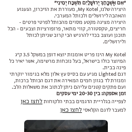
״אִם אֶשְׁכָּחֵךְ יְרוּשָׁלַיִם תִּשְׁכַּח יְמִינִי״
עבור
עבור
היצירה שלנו, My Kotel, מעוררת את הזיכרון, הגעגוע
Lighted
Lighted
והאהבה לירושלים ולכותל המערבי.
Kotel
Kotel
היצירה מציגה מקטע מסוים מהכותל לפרטי פרטים -
Model
Model
חריצים, טקסטורה, קווי מתאר, פרופורציות וצבעים - הכל
תוכנן ועוצב בכדי להרגיש הכי קרוב שניתן לכותל
ולירושלים.
My Kotel הינו פריט אומנות יוצא דופן במשקל 3.5 ק״ג
המיוצר כולו בישראל, בעל נוכחות מרשימה, אשר יאיר כל
פינה בבית.
דגם Lighted מגיע עם בסיס עץ אלון מלא בגימור יוקרתי
ומנורת לד בגוון חמים המאירה את דגם הכותל ברכות,
ועם פתקים קטנים עליהם ניתן לכתוב את משאלות הלב.
זמן אספקה: בין 20-30 ימי עסקים
לחצו כאן
לצפייה בגלריית הדגמים בבתי הלקוחות
לחצו כאן
למעבר לדגם הקלאסי