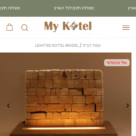
דלג
 לכל הארץ
משלוח חינם לכל הארץ
משלוח
לתוכן
עֲגָלָה
עמוד הבית
LIGHTED KOTEL MODEL
דלג
לפרטי
אזל מהמלאי
המוצר