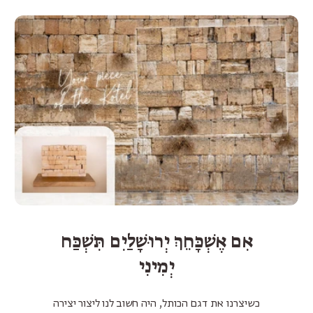
אִם אֶשְׁכָּחֵךְ יְרוּשָׁלַיִם תִּשְׁכַּח
יְמִינִי
כשיצרנו את דגם הכותל, היה חשוב לנו ליצור יצירה