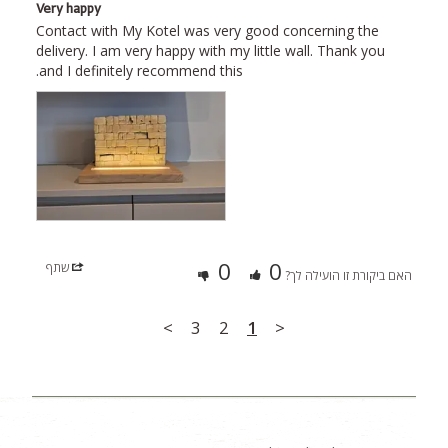
Very happy
Contact with My Kotel was very good concerning the 
delivery. I am very happy with my little wall. Thank you 
and I definitely recommend this.

0
0
שתף
האם ביקורת זו הועילה לך?
>
3
2
1
<