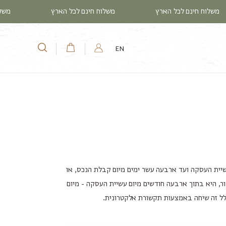
משלוח חינם לכל הארץ
משלוח חינם לכל הארץ
מ
עֲגָלָה
EN
יף 14ג(ג) לחוק הגנת הצרכן, תשמ"א 1981 (להלן: "החוק") הינה מיום עשיית העסקה ועד ארבעה עשר ימים מיום קבלת הנכס, או
ר, היא בתוך ארבעה חודשים מיום עשיית העסקה - מיום
לל זה שיחה באמצעות תקשורת אלקטרונית.