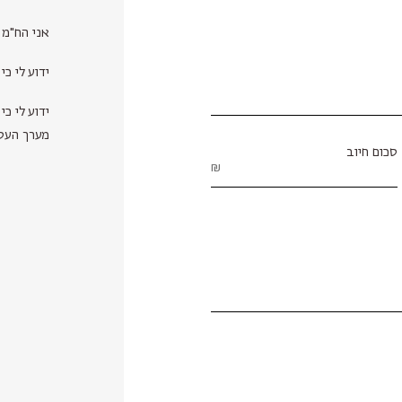
אני הח"מ
ידוע לי כ
מערך העסקה או 100 ש"ח
סכום חיוב
₪