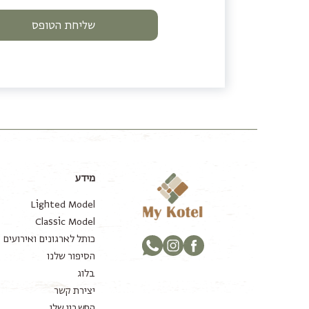
שליחת הטופס
מידע
Lighted Model
Classic Model
כותל לארגונים ואירועים
פייסבוק
אינסטגרם
Translation missing: he.general.social.links.whatsapp
הסיפור שלנו
בלוג
יצירת קשר
החשבון שלי